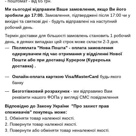
- поштомат - від 65 грн.
Ми сьогодні відправим Ваше замовлення, якщо Ви його
зробили до 17:00.
Замовлення, підтверджені після 17:00 чи у
вихідні та святкові дні - будуть відправлені на наступний
робочий день.
Термін доставки для більшості замовлень становить 1 робочий
день, в деяких випадках цей строк може скласти 2-3 дня.
Післяплата "Нова Пошта"
- оплата замовлення
одержувачем під час отримання у відділенні Нової
Пошти або при доставці Курєром (Курєрська
доставка) .
Онлайн-оплата карткою Visa/MasterCard
будь-якого
банку
Безготівковий розрахунок
- ми відправимо Вам
реквізити нашого ФОПа у вигляді СМС повідомлення
Відповідно до Закону України "Про захист прав
споживачів" покупець може:
1. Обміняти товар належної якості.
2. Повернути товар належної якості.
3. Повернути або обміняти товар неналежної якості.