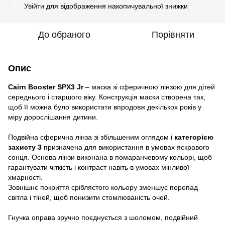
Увійти
для відображення накопичувальної знижки
%
До обраного
Порівняти
Опис
Cairn Booster SPX3 Jr
– маска зі сферичною лінзою для дітей
середнього і старшого віку. Конструкція маски створена так,
щоб її можна було використати впродовж декількох років у
міру дорослішання дитини.
Подвійна сферична лінза зі збільшеним оглядом і
категорією
захисту 3
призначена для використання в умовах яскравого
сонця. Основа лінзи виконана в помаранчевому кольорі, щоб
гарантувати чіткість і контраст навіть в умовах мінливої
хмарності.
Зовнішнє покриття сріблястого кольору зменшує перепад
світла і тіней, щоб понизити стомлюваність очей.
Гнучка оправа зручно поєднується з шоломом, подвійний