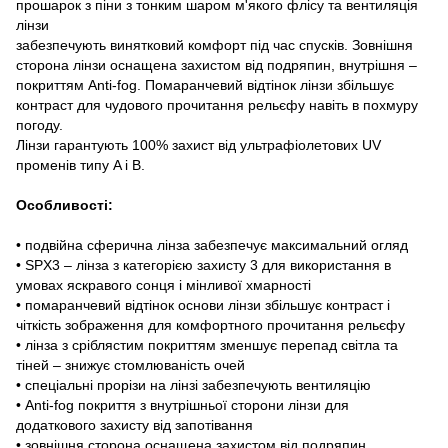
прошарок з піни з тонким шаром м'якого флісу та вентиляція
лінзи
забезпечують винятковий комфорт під час спусків. Зовнішня
сторона лінзи оснащена захистом від подряпин, внутрішня –
покриттям Anti-fog. Помаранчевий відтінок лінзи збільшує
контраст для чудового прочитання рельєфу навіть в похмуру
погоду.
Лінзи гарантують 100% захист від ультрафіолетових UV
променів типу A і B.
Особливості:
• подвійна сферична лінза забезпечує максимальний огляд
• SPX3 – лінза з категорією захисту 3 для використання в
умовах яскравого сонця і мінливої хмарності
• помаранчевий відтінок основи лінзи збільшує контраст і
чіткість зображення для комфортного прочитання рельєфу
• лінза з сріблястим покриттям зменшує перепад світла та
тіней – знижує стомлюваність очей
• спеціальні прорізи на лінзі забезпечують вентиляцію
• Anti-fog покриття з внутрішньої сторони лінзи для
додаткового захисту від запотівання
• зовнішня сторона оснащена захистом від подряпин