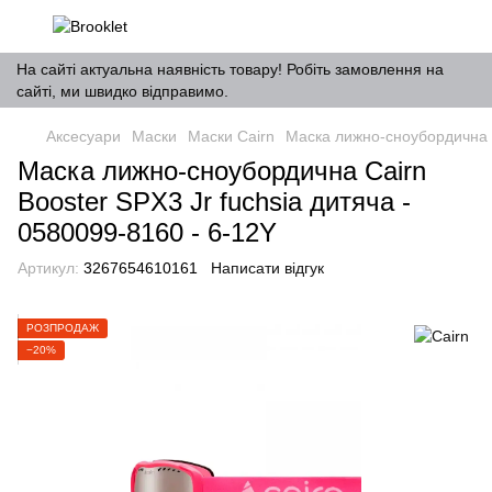
На сайті актуальна наявність товару! Робіть замовлення на
сайті, ми швидко відправимо.
Аксесуари
Маски
Маски Cairn
Маска лижно-сноубордична C
Маска лижно-сноубордична Cairn
Booster SPX3 Jr fuchsia дитяча -
0580099-8160 - 6-12Y
Артикул:
3267654610161
Написати відгук
РОЗПРОДАЖ
−20%