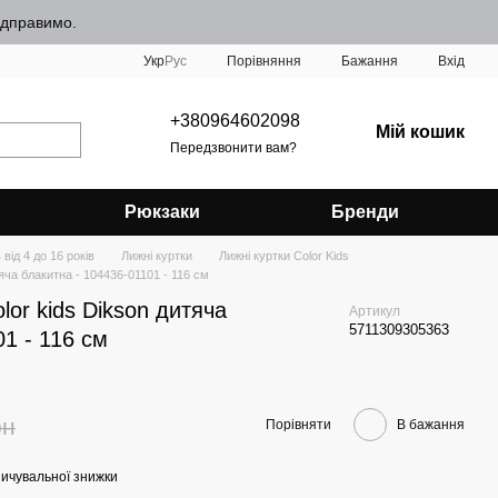
відправимо.
Порівняння
Укр
Рус
Бажання
Вхід
+380964602098
Мій кошик
Передзвонити вам?
Рюкзаки
Бренди
від 4 до 16 років
Лижні куртки
Лижні куртки Color Kids
тяча блакитна - 104436-01101 - 116 см
lor kids Dikson дитяча
Артикул
5711309305363
1 - 116 см
рн
Порівняти
В бажання
ичувальної знижки