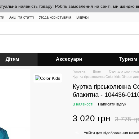
ктуальна наявність товару! Робіть замовлення на сайті, ми швидко 
кти
Акції та статті
Угода користувача
Відгуки
Дітям
Аксесуари
Туризм
Головна
Дітям
Одяг для хлопчиків 
Куртка гірськолижна Color kids Dikson ди
Куртка гірськолижна Co
блакитна - 104436-0110
В наявності
Написати відгук
3 020 грн
3 775 г
Увійти
для відображення накоп
%