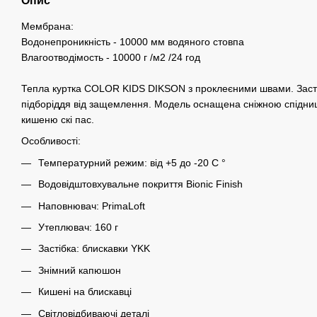
Опис
Мембрана:
Водонепроникність - 10000 мм водяного стовпа
Влагоотводімость - 10000 г /м2 /24 год
Тепла куртка COLOR KIDS DIKSON з проклеєними швами. Заст
підборіддя від защемлення. Модель оснащена сніжною спідни
кишеню скі пас.
Особливості:
Температурний режим: від +5 до -20 С °
Водовідштовхувальне покриття Bionic Finish
Наповнювач: PrimaLoft
Утеплювач: 160 г
Застібка: блискавки YKK
Знімний капюшон
Кишені на блискавці
Світловідбиваючі деталі