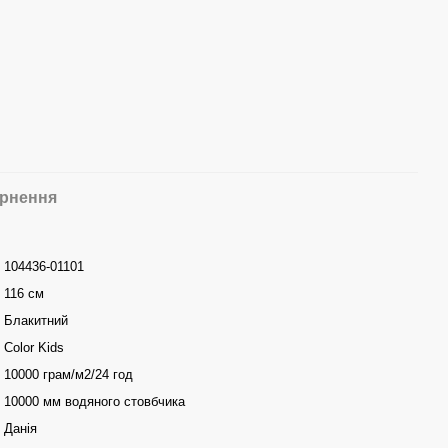
рнення
104436-01101
116 см
Блакитний
Color Kids
10000 грам/м2/24 год
10000 мм водяного стовбчика
Данія