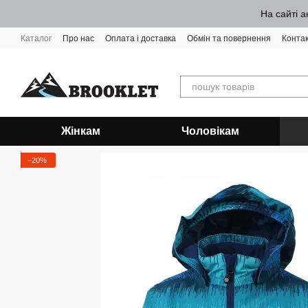
Перейти до основного контенту
На сайті а
Каталог
Про нас
Оплата і доставка
Обмін та повернення
Конта
Жінкам
Чоловікам
−20%