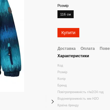
Розмір
116 см
Купити
Доставка
Оплата
Пове
Характеристики
Код
Розмір
Колір
Бренд
Повітропроникність г/м2/24 год
Водонепроникність мм H2O
Країна бренду