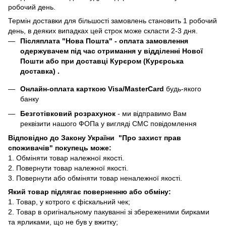
робочий день.
Термін доставки для більшості замовлень становить 1 робочий
день, в деяких випадках цей строк може скласти 2-3 дня.
Післяплата "Нова Пошта"
- оплата замовлення
одержувачем під час отримання у відділенні Нової
Пошти або при доставці Курєром (Курєрська
доставка) .
Онлайн-оплата карткою Visa/MasterCard
будь-якого
банку
Безготівковий розрахунок
- ми відправимо Вам
реквізити нашого ФОПа у вигляді СМС повідомлення
Відповідно до Закону України "Про захист прав
споживачів" покупець може:
1. Обміняти товар належної якості.
2. Повернути товар належної якості.
3. Повернути або обміняти товар неналежної якості.
Який товар підлягає поверненню або обміну:
1. Товар, у котрого є фіскальний чек;
2. Товар в оригінальному пакуванні зі збереженими бирками
та ярликами, що не був у вжитку;