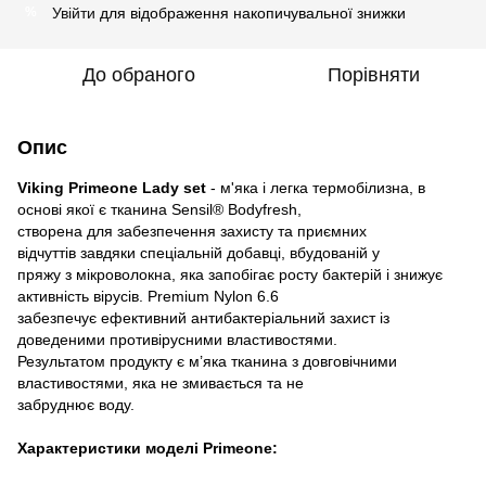
Увійти
для відображення накопичувальної знижки
%
До обраного
Порівняти
Опис
Viking Primeone
Lady set
- м'яка і легка термобілизна, в
основі якої є тканина Sensil® Bodyfresh,
створена для забезпечення захисту та приємних
відчуттів завдяки спеціальній добавці, вбудованій у
пряжу з мікроволокна, яка запобігає росту бактерій і знижує
активність вірусів. Premium Nylon 6.6
забезпечує ефективний антибактеріальний захист із
доведеними противірусними властивостями.
Результатом продукту є м’яка тканина з довговічними
властивостями, яка не змивається та не
забруднює воду.
Характеристики моделі Primeone: