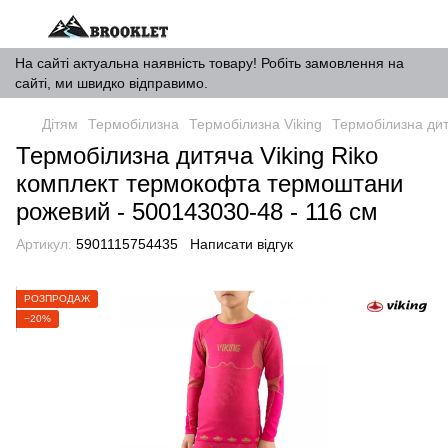
На сайті актуальна наявність товару! Робіть замовлення на
сайті, ми швидко відправимо.
Дітям
Термобілизна
Термобілизна Viking
Термобілизна дит
Термобілизна дитяча Viking Riko
комплект термокофта термоштани
рожевий - 500143030-48 - 116 см
Артикул:
5901115754435
Написати відгук
РОЗПРОДАЖ
−20%