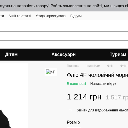
ктуальна наявність товару! Робіть замовлення на сайті, ми швидко 
кти
Акції та статті
Угода користувача
Відгуки
Дітям
Аксесуари
Туризм
Головна
Чоловікам
Фліс
Фліс
Фліс 4F чоловічий чор
В наявності
Написати відгук
1 214 грн
1 517 г
Увійти
для відображення накоп
%
Розмір