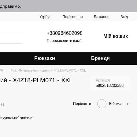
відправимо.
Порівняння
Укр
Рус
Бажання
Вхід
+380964602098
Мій кошик
Передзвонити вам?
Рюкзаки
Бренди
 4F
Фліс 4F чоловічий чорний - X4Z18-PLM071 - XXL
ний - X4Z18-PLM071 - XXL
Артикул
5902818203398
рн
Порівняти
В бажання
ичувальної знижки