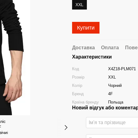
XXL
Купити
Доставка
Оплата
Пове
Характеристики
Код
X4Z18-PLM071
Розмір
XXL
Колір
Чорний
Бренд
4F
Країна бренду
Польща
Новий відгук або комента