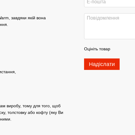
Warm, завдяки якій вона
ання.
Оцініть товар
Надіслати
ристання,
ам виробу, тому для того, щоб
ку, толстовку або кофту (яку Ви
еними.