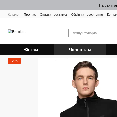
Перейти до основного контенту
На сайті а
Каталог
Про нас
Оплата і доставка
Обмін та повернення
Конта
Жінкам
Чоловікам
−20%