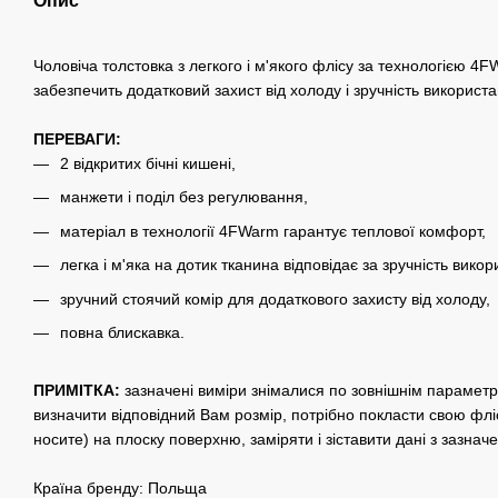
Опис
Чоловіча толстовка з легкого і м'якого флісу за технологією 4F
забезпечить додатковий захист від холоду і зручність використ
ПЕРЕВАГИ:
2 відкритих бічні кишені,
манжети і поділ без регулювання,
матеріал в технології 4FWarm гарантує теплової комфорт,
легка і м'яка на дотик тканина відповідає за зручність вико
зручний стоячий комір для додаткового захисту від холоду,
повна блискавка.
ПРИМІТКА:
зазначені виміри знімалися по зовнішнім параметр
визначити відповідний Вам розмір, потрібно покласти свою фліс
носите) на плоску поверхню, заміряти і зіставити дані з зазнач
Країна бренду: Польща