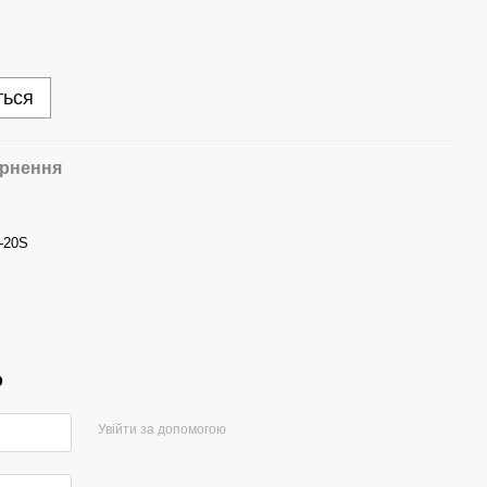
ться
рнення
-20S
р
Увійти за допомогою