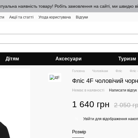
ктуальна наявність товару! Робіть замовлення на сайті, ми швидко 
кти
Акції та статті
Угода користувача
Відгуки
Дітям
Аксесуари
Туризм
Головна
Чоловікам
Фліс
Фліс
Фліс 4F чоловічий чо
Немає в наявності
Написати відгук
1 640 грн
2 050 г
Увійти
для відображення накоп
%
Розмір