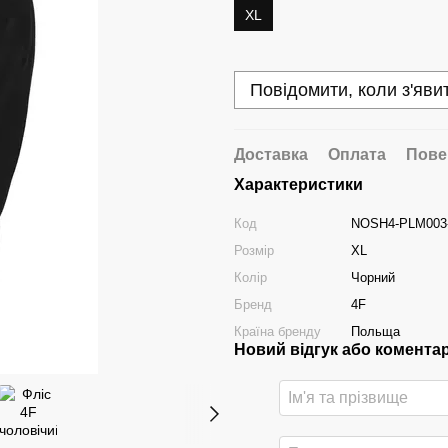
XL
Повідомити, коли з'яви
Доставка
Оплата
Пове
Характеристики
Код
NOSH4-PLM003
Розмір
XL
Колір
Чорний
Бренд
4F
Країна бренду
Польща
Новий відгук або комента