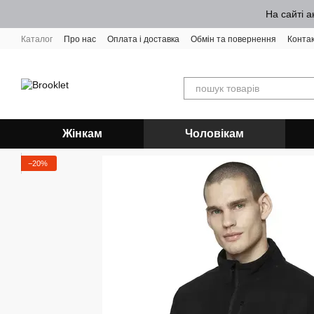
Перейти до основного контенту
На сайті а
Каталог
Про нас
Оплата і доставка
Обмін та повернення
Конта
Жінкам
Чоловікам
−20%