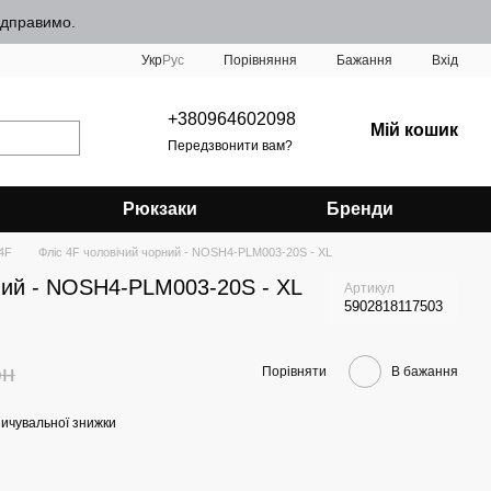
відправимо.
Порівняння
Укр
Рус
Бажання
Вхід
+380964602098
Мій кошик
Передзвонити вам?
Рюкзаки
Бренди
 4F
Фліс 4F чоловічий чорний - NOSH4-PLM003-20S - XL
рний - NOSH4-PLM003-20S - XL
Артикул
5902818117503
рн
Порівняти
В бажання
ичувальної знижки