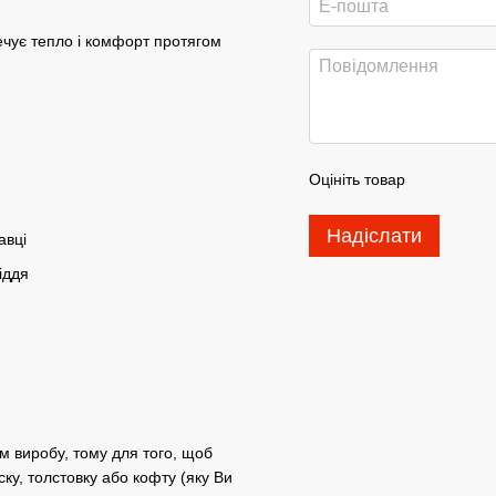
ечує тепло і комфорт протягом
Оцініть товар
Надіслати
авці
іддя
м виробу, тому для того, щоб
ку, толстовку або кофту (яку Ви